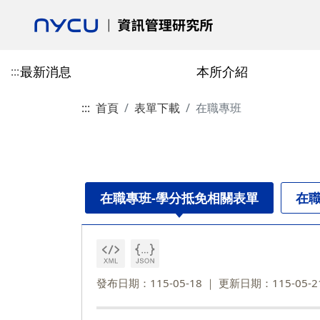
最新消息
本所介紹
:::
:::
首頁
表單下載
在職專班
活動花絮
本所介紹
專任教師
授予學位
博士班
校友會最新消息
學術活動
合聘教師
課程總覽
碩士班
校友會介紹
歷史與沿革
陳柏安
博士班-學分抵免相關表單
郎慧珠
技術資訊類
碩士班-學分抵免相
成立宗旨
目標
劉敦仁
博士班-課程相關表單
陳翎
研究方法類
碩士班-課程相關表
校友會章程
在職專班-學分抵免相關表單
在職
交通資訊
蔡銘箴
博士班-論文與畢業相關表單
黃心苑
經營管理類
碩士班-論文與畢業
第一任會長的話
政策與宣言
林妙聰
校友入會與資料庫表
碩博畢業就業分佈
李永銘
發布日期：115-05-18
更新日期：115-05-2
古政元
學分班
外國學生