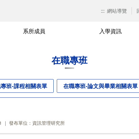
:::
網站導覽
系所成員
入學資訊
招生訊息
兼任教師
博士班
在職專班
捐款資訊
本系焦點
退休與榮
碩士班
學分班
校友會活
在職專班
關表單
博士班
廖秀玉
甄試入學
在職專班-學分抵免相關表單
游伯龍
甄試入
學分班-
單
碩士班
尹邦嚴
考試入學
在職專班-課程相關表單
楊千
考試入
專班-課程相關表單
在職專班-論文與畢業相關表單
相關表單
在職專班
徐熊健
修課規定
在職專班-論文與畢業相關表單
羅濟群
修課規
單
學分班
修業規章
黃興進
修業規
黎漢林
1
發布單位：資訊管理研究所
陳安斌