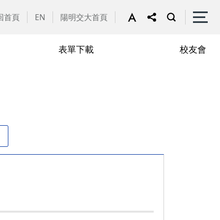
回首頁
EN
陽明交大首頁
表單下載
校友會
譽教師
動花絮
行政助理
在職專班
學
學分抵免相關表單
申請流程
學
修課規定
定
修業規章
章