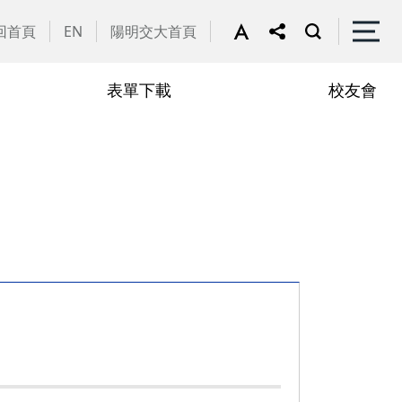
回首頁
EN
陽明交大首頁
表單下載
校友會
譽教師
動花絮
行政助理
在職專班
學
學分抵免相關表單
申請流程
學
修課規定
定
修業規章
章