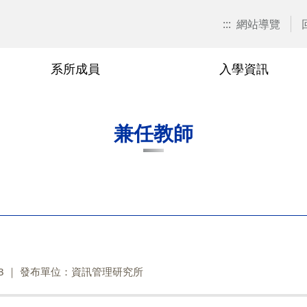
:::
網站導覽
系所成員
入學資訊
招生訊息
兼任教師
博士班
在職專班
捐款資訊
本系焦點
退休與榮
碩士班
學分班
校友會活
兼任教師
關表單
博士班
廖秀玉
甄試入學
在職專班-學分抵免相關表單
游伯龍
甄試入
學分班-
單
碩士班
尹邦嚴
考試入學
在職專班-課程相關表單
楊千
考試入
相關表單
在職專班
徐熊健
修課規定
在職專班-論文與畢業相關表單
羅濟群
修課規
單
學分班
修業規章
黃興進
修業規
黎漢林
3
發布單位：資訊管理研究所
陳安斌