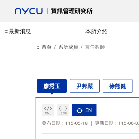
最新消息
本所介紹
:::
:::
首頁
系所成員
兼任教師
活動花絮
本所介紹
專任教師
授予學位
博士班
校友會最新消息
學術活動
合聘教師
課程總覽
碩士班
校友會介紹
歷史與沿革
陳柏安
博士班-學分抵免相關表單
郎慧珠
技術資訊類
碩士班-學分抵免相
成立宗旨
目標
劉敦仁
博士班-課程相關表單
陳翎
研究方法類
碩士班-課程相關表
校友會章程
廖秀玉
尹邦嚴
徐熊健
交通資訊
蔡銘箴
博士班-論文與畢業相關表單
黃心苑
經營管理類
碩士班-論文與畢業
第一任會長的話
政策與宣言
林妙聰
校友入會與資料庫表
EN
碩博畢業就業分佈
李永銘
發布日期：115-05-18
更新日期：115-06-0
古政元
學分班
外國學生