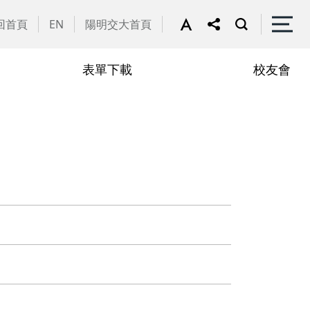
回首頁
EN
陽明交大首頁
表單下載
校友會
譽教師
動花絮
行政助理
在職專班
學
學分抵免相關表單
申請流程
學
修課規定
定
修業規章
章