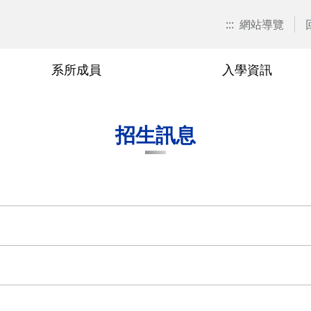
:::
網站導覽
系所成員
入學資訊
招生訊息
兼任教師
博士班
在職專班
捐款資訊
本系焦點
退休與榮
碩士班
學分班
校友會活
招生訊息
關表單
博士班
廖秀玉
甄試入學
在職專班-學分抵免相關表單
游伯龍
甄試入
學分班-
單
碩士班
尹邦嚴
考試入學
在職專班-課程相關表單
楊千
考試入
相關表單
在職專班
徐熊健
修課規定
在職專班-論文與畢業相關表單
羅濟群
修課規
單
學分班
修業規章
黃興進
修業規
黎漢林
陳安斌