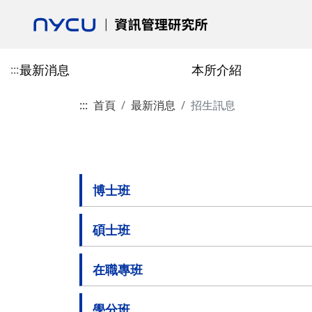
最新消息
本所介紹
:::
:::
首頁
最新消息
招生訊息
活動花絮
本所介紹
專任教師
授予學位
博士班
校友會最新消息
學術活動
合聘教師
課程總覽
碩士班
校友會介紹
歷史與沿革
陳柏安
博士班-學分抵免相關表單
郎慧珠
技術資訊類
碩士班-學分抵免相
成立宗旨
目標
劉敦仁
博士班-課程相關表單
陳翎
研究方法類
碩士班-課程相關表
校友會章程
博士班
交通資訊
蔡銘箴
博士班-論文與畢業相關表單
黃心苑
經營管理類
碩士班-論文與畢業
第一任會長的話
碩士班
政策與宣言
林妙聰
校友入會與資料庫表
碩博畢業就業分佈
李永銘
在職專班
古政元
學分班
外國學生
學分班