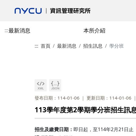
最新消息
本所介紹
:::
:::
首頁
最新消息
招生訊息
學分班
活動花絮
本所介紹
專任教師
授予學位
博士班
校友會最新消息
學術活動
合聘教師
課程總覽
碩士班
校友會介紹
歷史與沿革
陳柏安
博士班-學分抵免相關表單
郎慧珠
技術資訊類
碩士班-學分抵免相
成立宗旨
目標
劉敦仁
博士班-課程相關表單
陳翎
研究方法類
碩士班-課程相關表
校友會章程
交通資訊
蔡銘箴
博士班-論文與畢業相關表單
黃心苑
經營管理類
碩士班-論文與畢業
第一任會長的話
發布日期：114-01-06
更新日期：114-01-06
政策與宣言
林妙聰
校友入會與資料庫表
113學年度第2學期學分班招生訊
碩博畢業就業分佈
李永銘
古政元
學分班
外國學生
招生及繳費日期：
即日起，至114年2月21日止