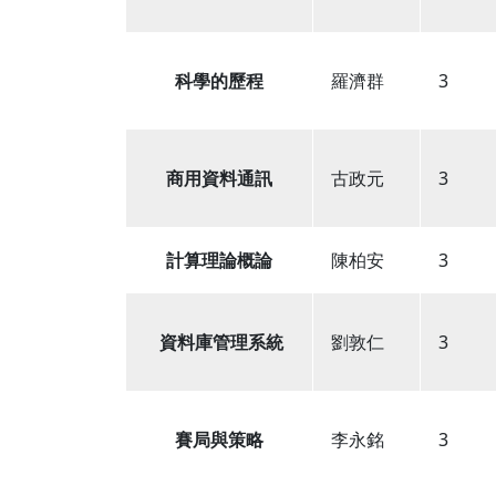
科學的歷程
羅濟群
3
商用資料通訊
古政元
3
計算理論概論
陳柏安
3
資料庫管理系統
劉敦仁
3
賽局與策略
李永銘
3