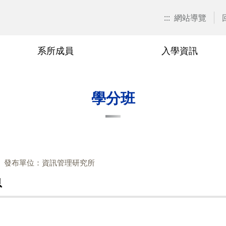
:::
網站導覽
系所成員
入學資訊
招生訊息
兼任教師
博士班
在職專班
捐款資訊
本系焦點
退休與榮
碩士班
學分班
校友會活
學分班
關表單
博士班
廖秀玉
甄試入學
在職專班-學分抵免相關表單
游伯龍
甄試入
學分班-
單
碩士班
尹邦嚴
考試入學
在職專班-課程相關表單
楊千
考試入
相關表單
在職專班
徐熊健
修課規定
在職專班-論文與畢業相關表單
羅濟群
修課規
發布單位：資訊管理研究所
單
學分班
修業規章
黃興進
修業規
息
黎漢林
陳安斌