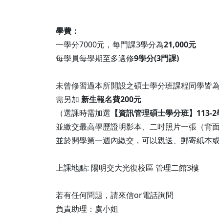
學費：
一學分7000元，每門課3學分為
21,000元
每學員每學期至多選修
9學分(3門課)
未曾修習過本所開設之碩士學分班課程同學皆
需另加
新生報名費200元
（選課時需加選
【資訊管理碩士學分班】113-
並繳交最高學歷證明影本、二吋照片一張（背
並於開學第一週內繳交，可以親送、郵寄紙本
上課地點: 陽明交大光復校區 管理二館3樓
若有任何問題，請來信or電話詢問
負責助理：虞小姐