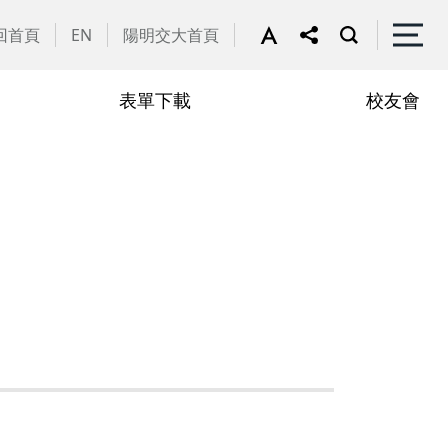
回首頁
EN
陽明交大首頁
表單下載
校友會
譽教師
動花絮
行政助理
在職專班
學
學分抵免相關表單
申請流程
學
修課規定
定
修業規章
章