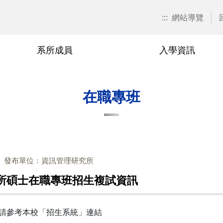
:::
網站導覽
系所成員
入學資訊
招生訊息
兼任教師
博士班
在職專班
捐款資訊
本系焦點
退休與榮
碩士班
學分班
校友會活
在職專班
關表單
博士班
廖秀玉
甄試入學
在職專班-學分抵免相關表單
游伯龍
甄試入
學分班-
單
碩士班
尹邦嚴
考試入學
在職專班-課程相關表單
楊千
考試入
相關表單
在職專班
徐熊健
修課規定
在職專班-論文與畢業相關表單
羅濟群
修課規
發布單位：資訊管理研究所
單
學分班
修業規章
黃興進
修業規
管所碩士在職專班招生複試資訊
黎漢林
陳安斌
單請參考本校「招生系統」連結