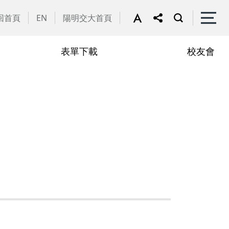
回首頁
EN
陽明交大首頁
表單下載
校友會
譽教師
動花絮
行政助理
在職專班
學
學分抵免相關表單
申請流程
學
修課規定
定
修業規章
章