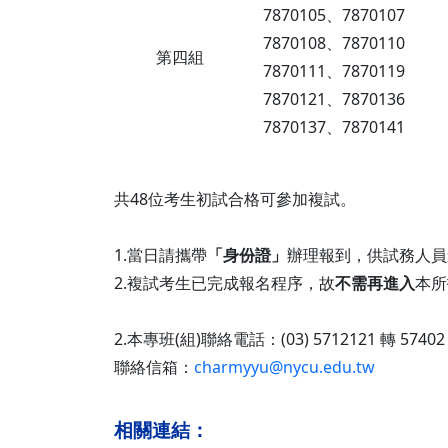
7870105、7870107
7870108、7870110
第四組
7870111、7870119
7870121、7870136
7870137、7870141
共48位考生初試合格可參加複試。
1.當日請攜帶
「身份證」
辦理報到，供試務人員
2.複試考生已完成報名程序，故
不需再進入
本所
2.本專班(組)聯絡電話：(03) 5712121 轉 574
聯絡信箱：
charmyyu@nycu.edu.tw
相關連結：