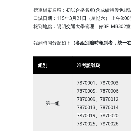
莊詠婷
報名資格及學分抵免相關說明
榜單檔案名稱：初試合格名單(含成績特優免複試
口試日期：115年3月21日（星期六） 上午9:0
報到地點：陽明交通大學管理二館3F MB302室 
報到時間分配如下
（各組別逾時報到者，統一
組別
准考證號
7870001、7870003
7870005、7870006
7870009、7870012
第一組
7870013、7870014
7870019、7870020
7870025、7870026