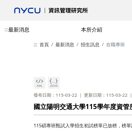
最新消息
本所介紹
:::
:::
首頁
最新消息
招生訊息
在職專班
活動花絮
本所介紹
專任教師
授予學位
博士班
校友會最新消息
學術活動
合聘教師
課程總覽
碩士班
校友會介紹
歷史與沿革
陳柏安
博士班-學分抵免相關表單
郎慧珠
技術資訊類
碩士班-學分抵免相
成立宗旨
目標
劉敦仁
博士班-課程相關表單
陳翎
研究方法類
碩士班-課程相關表
校友會章程
交通資訊
蔡銘箴
博士班-論文與畢業相關表單
黃心苑
經營管理類
碩士班-論文與畢業
第一任會長的話
發布日期：115-03-22
更新日期：115-03-22
政策與宣言
林妙聰
校友入會與資料庫表
國立陽明交通大學115學年度資
碩博畢業就業分佈
李永銘
古政元
學分班
外國學生
115碩專班甄試入學招生初試榜單已放榜，榜