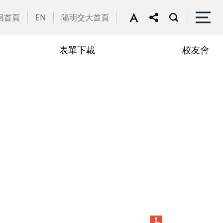
回首頁
EN
陽明交大首頁
表單下載
校友會
譽教師
動花絮
行政助理
在職專班
學
學分抵免相關表單
申請流程
學
修課規定
定
修業規章
章