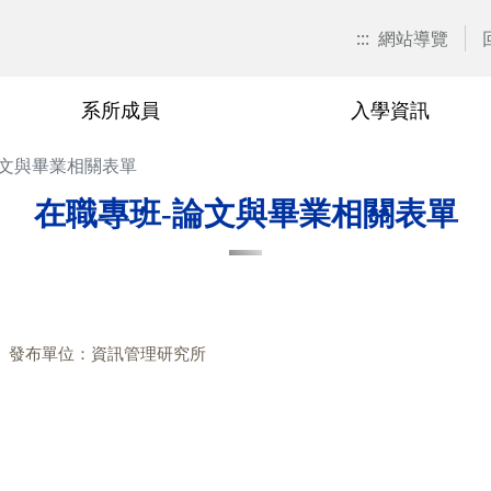
:::
網站導覽
系所成員
入學資訊
論文與畢業相關表單
招生訊息
兼任教師
博士班
在職專班
捐款資訊
本系焦點
退休與榮
碩士班
學分班
校友會活
在職專班-論文與畢業相關表單
關表單
博士班
廖秀玉
甄試入學
在職專班-學分抵免相關表單
游伯龍
甄試入
學分班-
單
碩士班
尹邦嚴
考試入學
在職專班-課程相關表單
楊千
考試入
相關表單
在職專班
徐熊健
修課規定
在職專班-論文與畢業相關表單
羅濟群
修課規
發布單位：資訊管理研究所
單
學分班
修業規章
黃興進
修業規
黎漢林
陳安斌