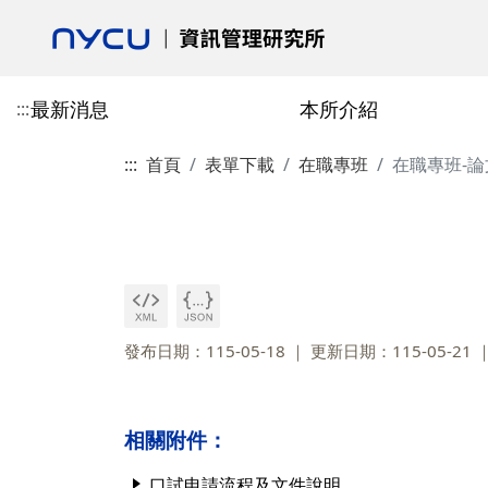
最新消息
本所介紹
:::
:::
首頁
表單下載
在職專班
在職專班-
活動花絮
本所介紹
專任教師
授予學位
博士班
校友會最新消息
學術活動
合聘教師
課程總覽
碩士班
校友會介紹
歷史與沿革
陳柏安
博士班-學分抵免相關表單
郎慧珠
技術資訊類
碩士班-學分抵免相
成立宗旨
目標
劉敦仁
博士班-課程相關表單
陳翎
研究方法類
碩士班-課程相關表
校友會章程
交通資訊
蔡銘箴
博士班-論文與畢業相關表單
黃心苑
經營管理類
碩士班-論文與畢業
第一任會長的話
發布日期：115-05-18
更新日期：115-05-21
政策與宣言
林妙聰
校友入會與資料庫表
碩博畢業就業分佈
李永銘
相關附件：
古政元
學分班
外國學生
口試申請流程及文件說明