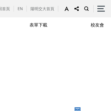
回首頁
EN
陽明交大首頁
表單下載
校友會
譽教師
動花絮
行政助理
在職專班
學
學分抵免相關表單
申請流程
學
修課規定
定
修業規章
章