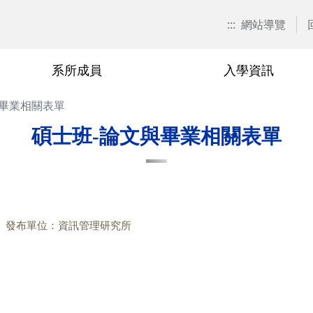
:::
網站導覽
系所成員
入學資訊
與畢業相關表單
招生訊息
兼任教師
博士班
在職專班
捐款資訊
本系焦點
退休與榮
碩士班
學分班
校友會活
碩士班-論文與畢業相關表單
關表單
博士班
廖秀玉
甄試入學
在職專班-學分抵免相關表單
游伯龍
甄試入
學分班-
單
碩士班
尹邦嚴
考試入學
在職專班-課程相關表單
楊千
考試入
相關表單
在職專班
徐熊健
修課規定
在職專班-論文與畢業相關表單
羅濟群
修課規
發布單位：資訊管理研究所
單
學分班
修業規章
黃興進
修業規
黎漢林
陳安斌