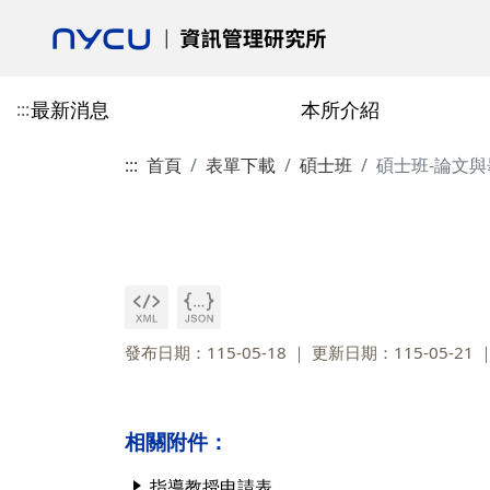
最新消息
本所介紹
:::
:::
首頁
表單下載
碩士班
碩士班-論文
活動花絮
本所介紹
專任教師
授予學位
博士班
校友會最新消息
學術活動
合聘教師
課程總覽
碩士班
校友會介紹
歷史與沿革
陳柏安
博士班-學分抵免相關表單
郎慧珠
技術資訊類
碩士班-學分抵免相
成立宗旨
目標
劉敦仁
博士班-課程相關表單
陳翎
研究方法類
碩士班-課程相關表
校友會章程
交通資訊
蔡銘箴
博士班-論文與畢業相關表單
黃心苑
經營管理類
碩士班-論文與畢業
第一任會長的話
發布日期：115-05-18
更新日期：115-05-21
政策與宣言
林妙聰
校友入會與資料庫表
碩博畢業就業分佈
李永銘
相關附件：
古政元
學分班
外國學生
指導教授申請表