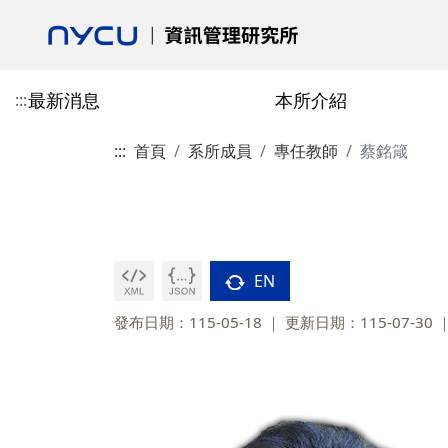
最新消息
本所介紹
:::
:::
首頁
系所成員
專任教師
蔡銘箴
活動花絮
本所介紹
專任教師
授予學位
博士班
校友會最新消息
學術活動
合聘教師
課程總覽
碩士班
校友會介紹
歷史與沿革
陳柏安
博士班-學分抵免相關表單
郎慧珠
技術資訊類
碩士班-學分抵免相
成立宗旨
目標
劉敦仁
博士班-課程相關表單
陳翎
研究方法類
碩士班-課程相關表
校友會章程
EN
交通資訊
蔡銘箴
博士班-論文與畢業相關表單
黃心苑
經營管理類
碩士班-論文與畢業
第一任會長的話
發布日期：115-05-18
更新日期：115-07-30
政策與宣言
林妙聰
校友入會與資料庫表
碩博畢業就業分佈
李永銘
古政元
學分班
外國學生