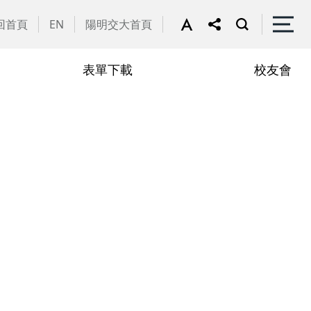
回首頁
EN
陽明交大首頁
表單下載
校友會
譽教師
動花絮
行政助理
在職專班
學
學分抵免相關表單
申請流程
學
修課規定
定
修業規章
章