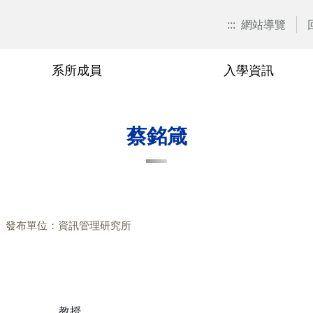
:::
網站導覽
系所成員
入學資訊
招生訊息
兼任教師
博士班
在職專班
捐款資訊
本系焦點
退休與榮
碩士班
學分班
校友會活
蔡銘箴
關表單
博士班
廖秀玉
甄試入學
在職專班-學分抵免相關表單
游伯龍
甄試入
學分班-
單
碩士班
尹邦嚴
考試入學
在職專班-課程相關表單
楊千
考試入
相關表單
在職專班
徐熊健
修課規定
在職專班-論文與畢業相關表單
羅濟群
修課規
發布單位：資訊管理研究所
單
學分班
修業規章
黃興進
修業規
黎漢林
陳安斌
教授