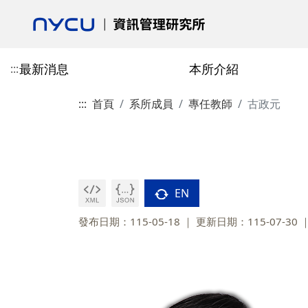
最新消息
本所介紹
:::
:::
首頁
系所成員
專任教師
古政元
活動花絮
本所介紹
專任教師
授予學位
博士班
校友會最新消息
學術活動
合聘教師
課程總覽
碩士班
校友會介紹
歷史與沿革
陳柏安
博士班-學分抵免相關表單
郎慧珠
技術資訊類
碩士班-學分抵免相
成立宗旨
目標
劉敦仁
博士班-課程相關表單
陳翎
研究方法類
碩士班-課程相關表
校友會章程
EN
交通資訊
蔡銘箴
博士班-論文與畢業相關表單
黃心苑
經營管理類
碩士班-論文與畢業
第一任會長的話
發布日期：115-05-18
更新日期：115-07-30
政策與宣言
林妙聰
校友入會與資料庫表
碩博畢業就業分佈
李永銘
古政元
學分班
外國學生