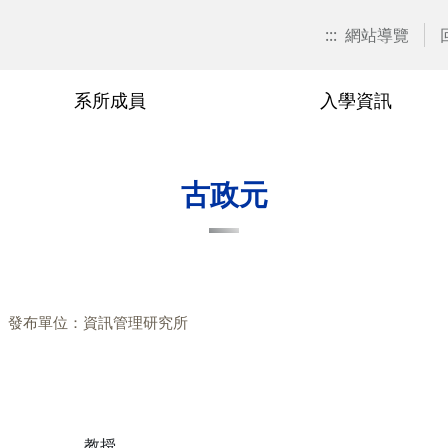
:::
網站導覽
系所成員
入學資訊
招生訊息
兼任教師
博士班
在職專班
捐款資訊
本系焦點
退休與榮
碩士班
學分班
校友會活
古政元
關表單
博士班
廖秀玉
甄試入學
在職專班-學分抵免相關表單
游伯龍
甄試入
學分班-
單
碩士班
尹邦嚴
考試入學
在職專班-課程相關表單
楊千
考試入
相關表單
在職專班
徐熊健
修課規定
在職專班-論文與畢業相關表單
羅濟群
修課規
發布單位：資訊管理研究所
單
學分班
修業規章
黃興進
修業規
黎漢林
陳安斌
教授