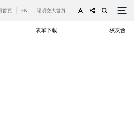
回首頁
EN
陽明交大首頁
表單下載
校友會
譽教師
動花絮
行政助理
在職專班
學
學分抵免相關表單
申請流程
學
修課規定
定
修業規章
章